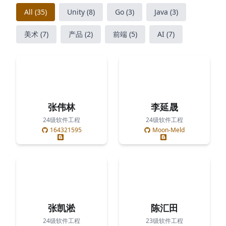
All
(
35
)
Unity
(
8
)
Go
(
3
)
Java
(
3
)
美术
(
7
)
产品
(
2
)
前端
(
5
)
AI
(
7
)
张伟林
李延晟
24级软件工程
24级软件工程
164321595
Moon-Meld
张凯淞
陈汇田
24级软件工程
23级软件工程