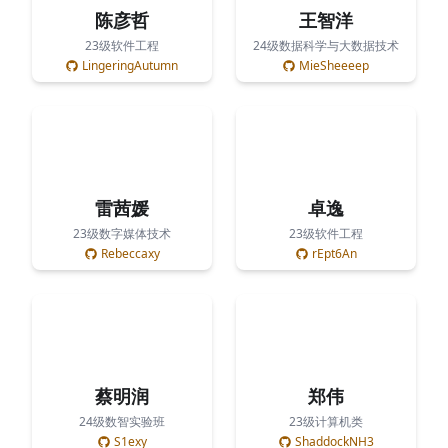
陈彦哲
王智洋
23级软件工程
24级数据科学与大数据技术
LingeringAutumn
MieSheeeep
雷茜媛
卓逸
23级数字媒体技术
23级软件工程
Rebeccaxy
rEpt6An
蔡明润
郑伟
24级数智实验班
23级计算机类
S1exy
ShaddockNH3