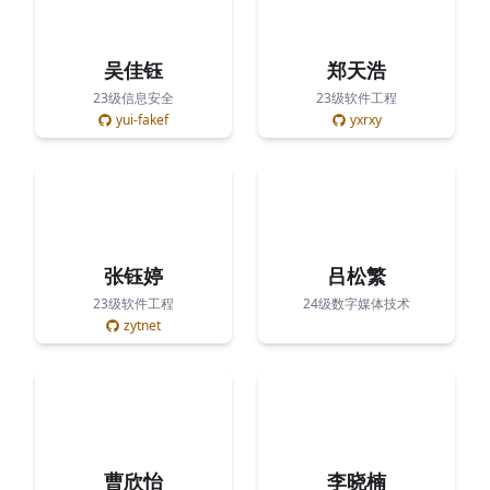
吴佳钰
郑天浩
23级信息安全
23级软件工程
yui-fakef
yxrxy
张钰婷
吕松繁
23级软件工程
24级数字媒体技术
zytnet
曹欣怡
李晓楠